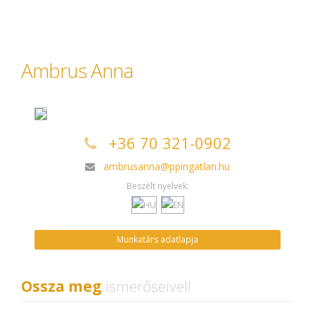
Ambrus Anna
+36 70 321-0902
ambrusanna@ppingatlan.hu
Beszélt nyelvek:
Munkatárs adatlapja
Ossza meg
ismerőseivel!