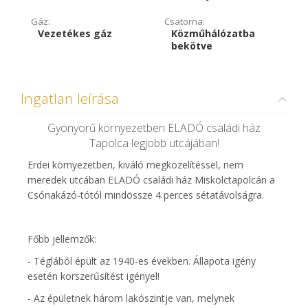
Gáz:
Csatorna:
Vezetékes gáz
Közműhálózatba
bekötve
Ingatlan leírása
Gyönyörű környezetben ELADÓ családi ház
Tapolca legjobb utcájában!
Erdei környezetben, kiváló megközelítéssel, nem
meredek utcában ELADÓ családi ház Miskolctapolcán a
Csónakázó-tótól mindössze 4 perces sétatávolságra.
Főbb jellemzők:
- Téglából épült az 1940-es években. Állapota igény
esetén korszerűsítést igényel!
- Az épületnek három lakószintje van, melynek