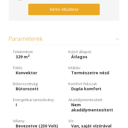
Kérés elküldése
Paraméterek
Telekméret:
Külső állapot:
2
329 m
Átlagos
Fűtés:
Kilátás:
Konvektor
Természetre néző
Bútorozottság:
Komfort fokozat:
Bútorozott
Dupla komfort
Energetikai tanúsítvány:
Akadálymentesített:
I
Nem
akadálymentesített
Villany:
Víz:
Bevezetve (230 Volt)
Van, saját vízórával