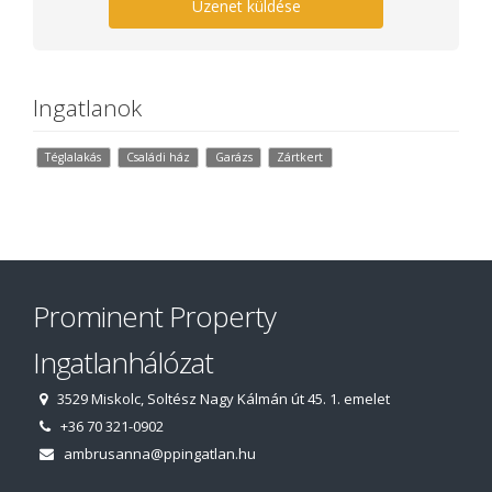
Üzenet küldése
Ingatlanok
Téglalakás
Családi ház
Garázs
Zártkert
Prominent Property
Ingatlanhálózat
3529 Miskolc, Soltész Nagy Kálmán út 45. 1. emelet
+36 70 321-0902
ambrusanna@ppingatlan.hu