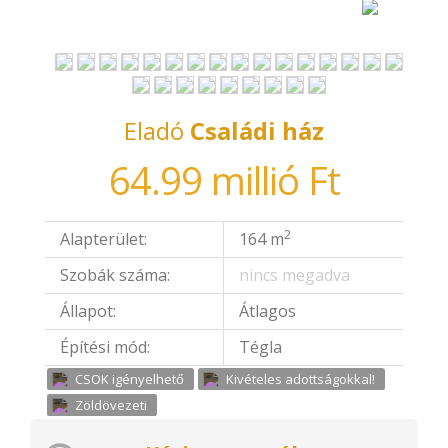
Eladó
Családi ház
64.99 millió Ft
2
Alapterület:
164 m
Szobák száma:
nincs megadva
Állapot:
Átlagos
Építési mód:
Tégla
CSOK igényelhető
Kivételes adottságokkal!
Zöldövezeti