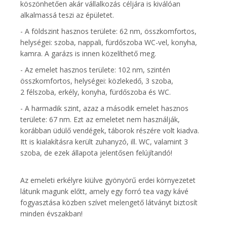
köszönhetően akár vállalkozás céljára is kiválóan
alkalmassá teszi az épületet.
- A földszint hasznos területe: 62 nm, összkomfortos,
helységei: szoba, nappali, fürdőszoba WC-vel, konyha,
kamra. A garázs is innen közelíthető meg.
- Az emelet hasznos területe: 102 nm, szintén
összkomfortos, helységei: közlekedő, 3 szoba,
2 félszoba, erkély, konyha, fürdőszoba és WC.
- A harmadik szint, azaz a második emelet hasznos
területe: 67 nm. Ezt az emeletet nem használják,
korábban üdülő vendégek, táborok részére volt kiadva.
Itt is kialakításra került zuhanyzó, ill. WC, valamint 3
szoba, de ezek állapota jelentősen felújítandó!
Az emeleti erkélyre kiülve gyönyörű erdei környezetet
látunk magunk előtt, amely egy forró tea vagy kávé
fogyasztása közben szívet melengető látványt biztosít
minden évszakban!