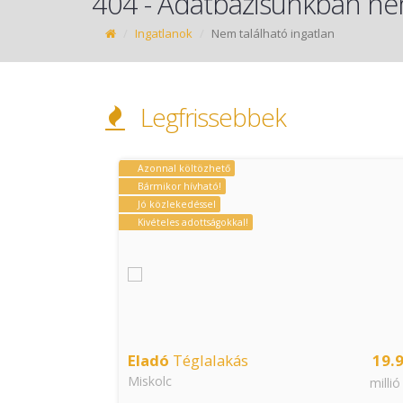
404 - Adatbázisunkban nem
Ingatlanok
Nem található ingatlan
Legfrissebbek
Azonnal költözhető
Bármikor hívható!
Jó közlekedéssel
Kivételes adottságokkal!
35.9
Eladó
Téglalakás
19.
Miskolc
millió Ft
millió