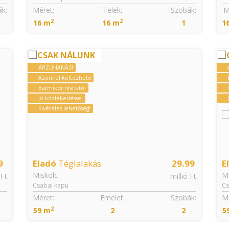
k:
Méret:
Telek:
Szobák:
M
2
2
16 m
16 m
1
1
CSAK NÁLUNK
ÁRZUHANÁS!
Azonnal költözhető
Bármikor hívható!
Jó közlekedéssel
Kivételes lehetőség!
9
Eladó
Téglalakás
29.99
E
Miskolc
Mi
 Ft
millió Ft
Csabai kapu
Cs
Méret:
Emelet:
Szobák:
Mé
2
59 m
2
2
5