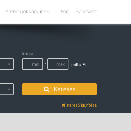
Amiben jók vagyunk
Blog
Kapcsolat
Irányár
-
millió Ft
Keresés
Kereső kiürítése