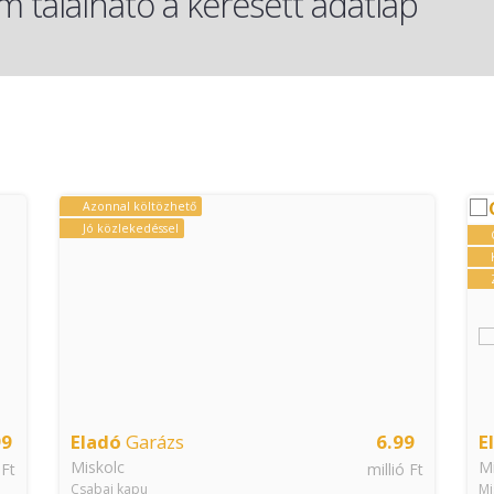
 található a keresett adatlap
Azonnal költözhető
Jó közlekedéssel
99
Eladó
Garázs
6.99
E
Miskolc
Mi
 Ft
millió Ft
Csabai kapu
Mi