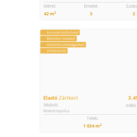
Szobák:
Méret:
Emelet:
Szobá
2
3
42 m
3
2
Azonnal költözhető
Bármikor hívható!
Kivételes adottságokkal!
Zöldövezeti
Eladó
Zártkert
3.4
Miskolc
millió
Miskolctapolca
Telek:
2
1 034 m