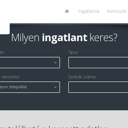
Ingatlanok
Keresünk
Milyen
ingatlant
keres?
lés
Típus
, városrész
Szobák száma
szon települést