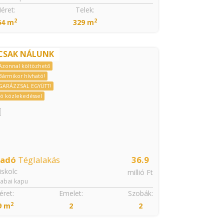
éret:
Telek:
Méret:
2
2
2
64 m
329 m
66 m
CSAK NÁLUNK
Azonnal költözhető
Bármikor hívható!
GARÁZZSAL EGYÜTT!
Jó közlekedéssel
ladó
Téglalakás
36.9
skolc
millió Ft
abai kapu
ret:
Emelet:
Szobák:
2
9 m
2
2