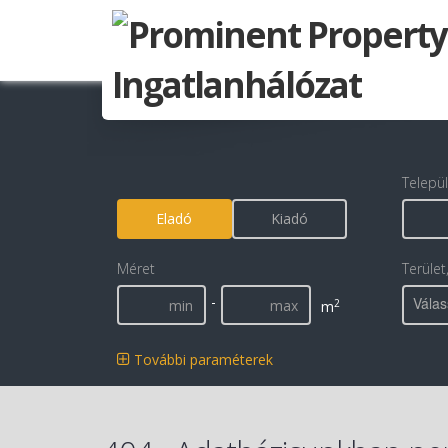
Telepü
Eladó
Kiadó
Méret
Terület
-
Válas
2
m
További paraméterek